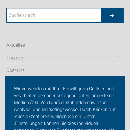
Aktuelles
Themen
Über uns
Aktionen
Wir verwenden mit Ihrer Einwilligung Cookies und
verarbeiten personenbezogene Daten, um externe
ADFC Heinsberg
Medien (z.B. YouTube) einzubinden sowie für
Sei dabei
Analyse- und Marketingzwecke. Durch Klicken auf
‚Alles akzeptieren‘ willigen Sie ein. Unter
Presse
‚Einstellungen‘ können Sie dies individuell