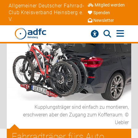
Mitglied werden
Allgemeiner Deutscher Fahrrad-
Club Kreisverband Heinsberg e.
Spenden
V.
Newsletter
Kupplungsträger sind einfach zu montieren,
erschweren aber den Zugang zum Kofferraum. ©
Uebler
Fahrradträger fürs Auto