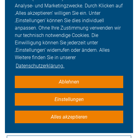
Was bringt mir eine ADFC-
Analyse- und Marketingzwecke. Durch Klicken auf
Mitgliedschaft?
‚Alles akzeptieren‘ willigen Sie ein. Unter
‚Einstellungen‘ können Sie dies individuell
anpassen. Ohne Ihre Zustimmung verwenden wir
nur technisch notwendige Cookies. Die
Was muss ich beachten, um mein
Einwilligung können Sie jederzeit unter
Fahrrad verkehrssicher zu machen?
‚Einstellungen‘ widerrufen oder ändern. Alles
Weitere finden Sie in unserer
Datenschutzerklärung.
Worauf sollte ich als Radfahrer achten?
Ablehnen
Einstellungen
Was ist der Unterschied zwischen
Pedelecs und E-Bikes?
Alles akzeptieren