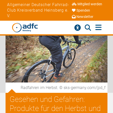
Mitglied werden
Allgemeiner Deutscher Fahrrad-
Club Kreisverband Heinsberg e.
Spenden
V.
Newsletter
Radfahren im Herbst. © sks-germany.com/(pd_f
Gesehen und Gefahren:
Produkte für den Herbst und