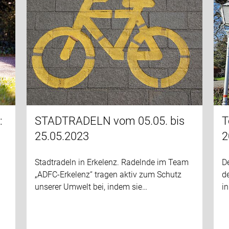
:
STADTRADELN vom 05.05. bis
T
25.05.2023
2
s
Stadtradeln in Erkelenz. Radelnde im Team
De
„ADFC-Erkelenz“ tragen aktiv zum Schutz
de
unserer Umwelt bei, indem sie…
in