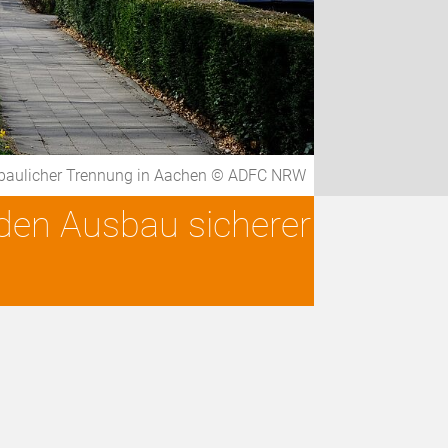
t baulicher Trennung in Aachen © ADFC NRW
 den Ausbau sicherer