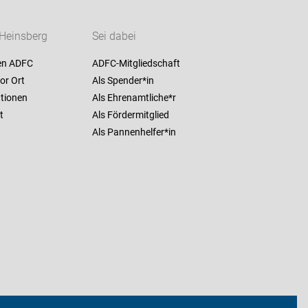
Heinsberg
Sei dabei
en ADFC
ADFC-Mitgliedschaft
or Ort
Als Spender*in
ationen
Als Ehrenamtliche*r
t
Als Fördermitglied
Als Pannenhelfer*in