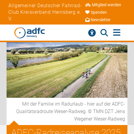
Mitglied werden
Allgemeiner Deutscher Fahrrad-
Club Kreisverband Heinsberg e.
Spenden
V.
Newsletter
Mit der Familie im Radurlaub - hier auf der ADFC-
Qualitätsradroute Weser-Radweg. © TMN DZT Jens
Wegener Weser-Radweg
ADFC-Radreiseanalyse 2025: