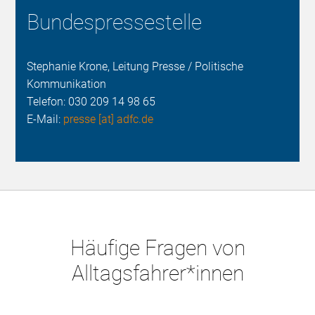
Bundespressestelle
Stephanie Krone, Leitung Presse / Politische
Kommunikation
Telefon:
030 209 14 98 65
E-Mail:
presse [at] adfc.de
Häufige Fragen von
Alltagsfahrer*innen