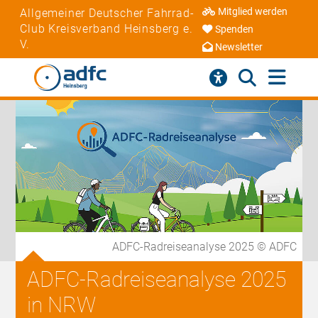
Mitglied werden
Allgemeiner Deutscher Fahrrad-
Club Kreisverband Heinsberg e.
Spenden
V.
Newsletter
ADFC-Radreiseanalyse 2025 © ADFC
ADFC-Radreiseanalyse 2025
in NRW