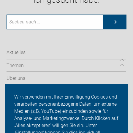
Aktuelles
Themen
Über uns
Aktionen
Wir verwenden mit Ihrer Einwilligung Cookies und
verarbeiten personenbezogene Daten, um externe
ADFC Heinsberg
Medien (z.B. YouTube) einzubinden sowie für
Analyse- und Marketingzwecke. Durch Klicken auf
Sei dabei
‚Alles akzeptieren‘ willigen Sie ein. Unter
Presse
‚Einstellungen‘ können Sie dies individuell