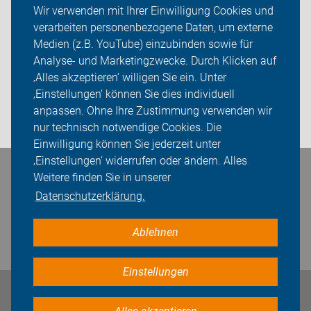
Wir verwenden mit Ihrer Einwilligung Cookies und
verarbeiten personenbezogene Daten, um externe
ADFC Heinsberg
Medien (z.B. YouTube) einzubinden sowie für
Analyse- und Marketingzwecke. Durch Klicken auf
Sei dabei
‚Alles akzeptieren‘ willigen Sie ein. Unter
Presse
‚Einstellungen‘ können Sie dies individuell
anpassen. Ohne Ihre Zustimmung verwenden wir
Login
nur technisch notwendige Cookies. Die
Einwilligung können Sie jederzeit unter
‚Einstellungen‘ widerrufen oder ändern. Alles
Bleiben Sie in Kontakt
Weitere finden Sie in unserer
Datenschutzerklärung.
Ablehnen
Einstellungen
Impressum
Datenschutz
Cookie-Einstellungen