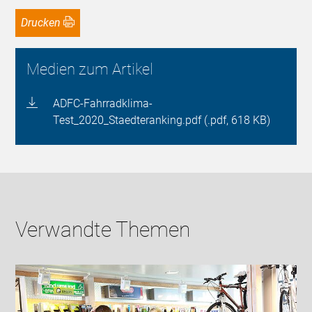
Drucken
Medien zum Artikel
ADFC-Fahrradklima-
Test_2020_Staedteranking.pdf (.pdf, 618 KB)
Verwandte Themen