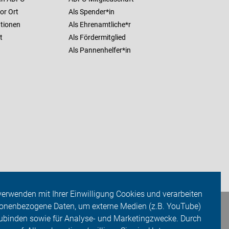
or Ort
Als Spender*in
ationen
Als Ehrenamtliche*r
t
Als Fördermitglied
Als Pannenhelfer*in
verwenden mit Ihrer Einwilligung Cookies und verarbeiten
onenbezogene Daten, um externe Medien (z.B. YouTube)
ubinden sowie für Analyse- und Marketingzwecke. Durch